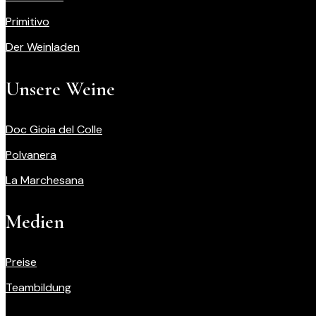
Primitivo
Der Weinladen
Unsere Weine
Doc Gioia del Colle
Polvanera
La Marchesana
Medien
Preise
Teambildung