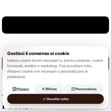
Gestisci il consenso ai cookie
Usiamo cookie tecnici necessari e, previo consenso, cookie
funzionali, analitici e marketing. Puoi accettare tutto,
rifiutare i cookie non necessari o personalizzare le
preferenze.
Privacy
Rifiuta
Personalizza
THE PAGE CAN’T BE
Accetta tutto
Chatbot AI Cantine Polvanera
FOUND.